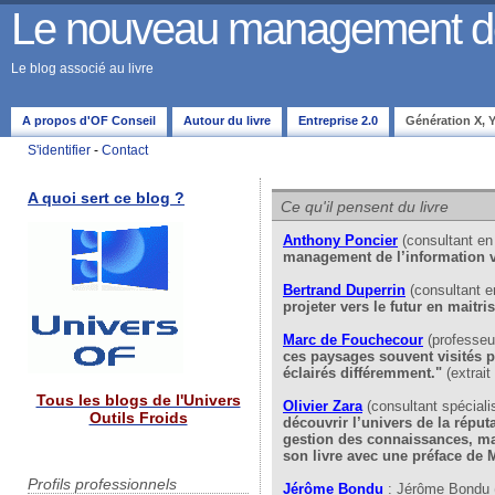
Le nouveau management de 
Le blog associé au livre
A propos d'OF Conseil
Autour du livre
Entreprise 2.0
Génération X, Y,
S'identifier
-
Contact
A quoi sert ce blog ?
Ce qu'il pensent du livre
Anthony Poncier
(consultant e
management de l’information v
Bertrand Duperrin
(consultant 
projeter vers le futur en maitr
Marc de Fouchecour
(professeu
ces paysages souvent visités pa
éclairés différemment."
(extrait
Tous les blogs de l'Univers
Olivier Zara
(consultant spéciali
Outils Froids
découvrir l’univers de la réput
gestion des connaissances, mai
son livre avec une préface de
Profils professionnels
Jérôme Bondu
: Jérôme Bondu (c