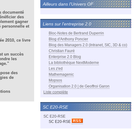
Ailleurs dans l'Univers OF
rès documenté
énéficier des
iablement gagner
Liens sur l'entreprise 2.0
é personnelle et
Bloc-Notes de Bertrand Duperrin
Blog d'Anthony Poncier
e 2010, ce livre
Blog des Managers 2.0 (Intranet, SIC, 3D & co)
Christian Fauré
est un succès
Enterprise 2.0 Blog
endre les
La bibliothèque NextModerne
age."
Les z'ed
ropose des
Mathemagenic
ogies de
Mopsos
Organisation 2.0 | de Geoffroi Garon
utions
Liste complète
SC E20-RSE
SC E20-RSE
SC E20-RSE