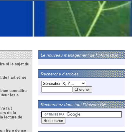
Le nouveau management de l'information
re si le sujet du
Recherche d'articles
 de l’art et se
 bien connaître
uteur les a
Recherchez dans tout l'Univers OF
’a fait
ers de la
a lecture de
 un livre dense