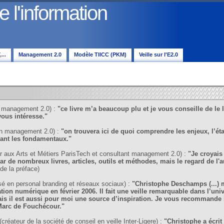
l'information
...
Management 2.0
Modèle TIICC (PKM)
Veille sur l'E2.0
n management 2.0) :
"ce livre m’a beaucoup plu et je vous conseille de le li
ous intéresse."
en management 2.0) :
"on trouvera ici de quoi comprendre les enjeux, l’état
isant les fondamentaux."
r aux Arts et Métiers ParisTech et consultant management 2.0) :
"Je croyais
r de nombreux livres, articles, outils et méthodes, mais le regard de l'a
 de la préface)
sé en personal branding et réseaux sociaux) :
"Christophe Deschamps (...) m
ation numérique en février 2006. Il fait une veille remarquable dans l’univ
s il est aussi pour moi une source d’inspiration. Je vous recommande l
 Marc de Fouchécour."
réateur de la société de conseil en veille Inter-Ligere) :
"Christophe a écrit