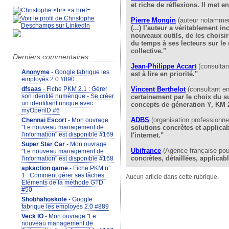
et riche de réflexions. Il met 
Pierre Mongin
(auteur notamment
(...) l’auteur a véritablement 
nouveaux outils, de les choisir
du temps à ses lecteurs sur le
collective."
Derniers commentaires
Jean-Philippe Accart
(consultan
Anonyme
- Google fabrique les
est à lire en priorité."
employés 2.0 #890
Vincent Berthelo
t
(consultant e
dfsaas
- Fiche PKM 2.1 : Gérer
son identité numérique - Se créer
certainement par le choix du su
un identifiant unique avec
concepts de géneration Y, KM 2
myOpenID #6
ADBS
(organisation professionnel
Chennai Escort
- Mon ouvrage
solutions concrètes et applicab
"Le nouveau management de
l'information" est disponible #169
l'internet."
Super Star Car
- Mon ouvrage
Ubifrance
(Agence française pour
"Le nouveau management de
concrètes, détaillées, applicab
l'information" est disponible #168
apkaction game
- Fiche PKM n°
1 : Comment gérer ses tâches.
Aucun article dans cette rubrique.
Eléments de la méthode GTD
#50
Shobhahoskote
- Google
fabrique les employés 2.0 #889
Veck IO
- Mon ouvrage "Le
nouveau management de