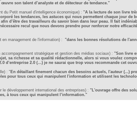
en œuvre son talent d’analyste et de détecteur de tendance."
 du Petit manuel d'intelligence économique) :
"A la lecture de son livre t
incorporé les tendances, les astuces qui nous permettent chaque jour de b
 afin d’être des travailleurs du savoir bien dans leur peau. Il fait indén
 nécessaire recul que nous devons prendre pour renforcer notre efficacit
t en management de l'information) :
"dans les bonnes résolutions de l'anné
n accompagnement stratégique et gestion des médias sociaux) :
"Son livre 
jet, sa richesse et sa qualité rédactionnelle, alors si vous voulez compr
.0 d’entreprise 2.0 (…) je ne saurai que trop vous recommande cet ouvr
le) : "
En détaillant finement chacun des besoins actuels, l'auteur (...) p
les pour tous ceux qui manipulent l'information et utilisent les technol
 le développement international des entreprises) :
"L'ouvrage offre des sol
les, à tous ceux qui manipulent l’information."