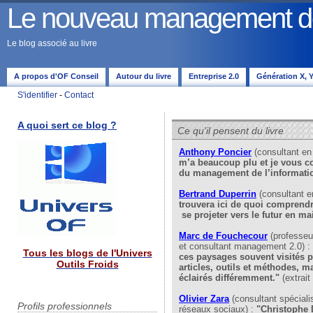
Le nouveau management de 
Le blog associé au livre
A propos d'OF Conseil
Autour du livre
Entreprise 2.0
Génération X, Y,
S'identifier
-
Contact
A quoi sert ce blog ?
Ce qu'il pensent du livre
Anthony Poncier
(consultant e
m’a beaucoup plu et je vous cons
du management de l’informatio
Bertrand Duperrin
(consultant 
trouvera ici de quoi comprendre 
se projeter vers le futur en ma
Marc de Fouchecour
(professeu
et consultant management 2.0) :
Tous les blogs de l'Univers
ces paysages souvent visités p
Outils Froids
articles, outils et méthodes, ma
éclairés différemment."
(extrait
Olivier Zara
(consultant spéciali
Profils professionnels
réseaux sociaux) :
"Christophe D