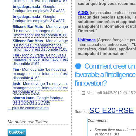
l'information" est disponible #167
saurai que trop vous recomma
brigadegranada
- Google
fabrique les employés 2.0 #888
ADBS
(organisation professionnel
brigadegranada
- Google
chacun des besoins actuels, l'a
fabrique les employés 2.0 #887
solutions concrètes et applica
manipulent l'information et uti
Silicone Bar Mats
- Mon ouvrage
l'internet."
"Le nouveau management de
l'information" est disponible #166
Ubifrance
(Agence française pou
Silicone Bar Mats
- Mon ouvrage
international des entreprises) :
"L
"Le nouveau management de
concrètes, détaillées, applicab
l'information" est disponible #165
manipulent l’information."
Tim
- Mon ouvrage "Le nouveau
management de l'information" est
disponible #164
Comment creer un c
Tim
- Mon ouvrage "Le nouveau
favorable a l'intelligence
management de l'information" est
disponible #163
l'innovation?
josh
- Mon ouvrage "Le nouveau
management de l'information" est
disponible #162
Vendredi 04/05/2012
15:
simran kaur
- Google fabrique
les employés 2.0 #886
SC E20-RSE
→ plus de commentaires
Source :
Comments:
Me suivre sur Twitter
Second livre numerique
@Thomas_BO