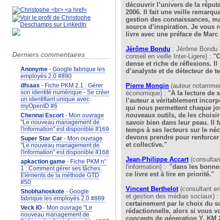
découvrir l’univers de la réput
2006. Il fait une veille remarqu
gestion des connaissances, ma
source d’inspiration. Je vous
livre avec une préface de Marc
Jérôme Bondu
: Jérôme Bondu (
Derniers commentaires
conseil en veille Inter-Ligere) :
"C
dense et riche de réflexions. I
Anonyme
- Google fabrique les
d’analyste et de détecteur de t
employés 2.0 #890
Pierre Mongin
(auteur notamment
dfsaas
- Fiche PKM 2.1 : Gérer
son identité numérique - Se créer
économique) :
"A la lecture de 
un identifiant unique avec
l’auteur a véritablement incorp
myOpenID #6
qui nous permettent chaque jou
nouveaux outils, de les choisir 
Chennai Escort
- Mon ouvrage
savoir bien dans leur peau. Il 
"Le nouveau management de
l'information" est disponible #169
temps à ses lecteurs sur le né
devons prendre pour renforcer 
Super Star Car
- Mon ouvrage
et collective."
"Le nouveau management de
l'information" est disponible #168
Jean-Philippe Accart
(consulta
apkaction game
- Fiche PKM n°
l'information) :
"dans les bonnes
1 : Comment gérer ses tâches.
ce livre est à lire en priorité."
Eléments de la méthode GTD
#50
Vincent Berthelo
t
(consultant e
Shobhahoskote
- Google
et gestion des médias sociaux) 
fabrique les employés 2.0 #889
certainement par le choix du su
Veck IO
- Mon ouvrage "Le
rédactionnelle, alors si vous 
nouveau management de
concepts de géneration Y, KM 2