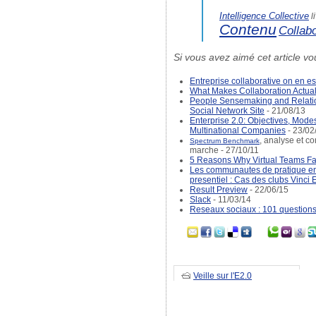
Intelligence Collective
l
Contenu
Collabo
Si vous avez aimé cet article vo
Entreprise collaborative on en es
What Makes Collaboration Actua
People Sensemaking and Relatio
Social Network Site
- 21/08/13
Enterprise 2.0: Objectives, Mode
Multinational Companies
- 23/02
, analyse et c
Spectrum Benchmark
marche - 27/10/11
5 Reasons Why Virtual Teams Fa
Les communautes de pratique entre
presentiel : Cas des clubs Vinci 
Result Preview
- 22/06/15
Slack
- 11/03/14
Reseaux sociaux : 101 questions
Veille sur l'E2.0