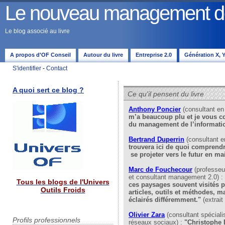
Le nouveau management de 
Le blog associé au livre
A propos d'OF Conseil
Autour du livre
Entreprise 2.0
Génération X, Y,
S'identifier
-
Contact
A quoi sert ce blog ?
Ce qu'il pensent du livre
Anthony Poncier
(consultant e
m’a beaucoup plu et je vous cons
du management de l’informatio
Bertrand Duperrin
(consultant 
trouvera ici de quoi comprendre 
se projeter vers le futur en ma
Marc de Fouchecour
(professeu
et consultant management 2.0) :
Tous les blogs de l'Univers
ces paysages souvent visités p
Outils Froids
articles, outils et méthodes, ma
éclairés différemment."
(extrait
Olivier Zara
(consultant spéciali
Profils professionnels
réseaux sociaux) :
"Christophe D