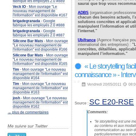
fabrique les employés 2.0 #889
saurai que trop vous recomma
Veck IO
- Mon ouvrage "Le
nouveau management de
ADBS
(organisation professionnel
l'information" est disponible #167
chacun des besoins actuels, l'a
brigadegranada
- Google
solutions concrètes et applica
fabrique les employés 2.0 #888
manipulent l'information et uti
l'internet."
brigadegranada
- Google
fabrique les employés 2.0 #887
Ubifrance
(Agence française pou
Silicone Bar Mats
- Mon ouvrage
international des entreprises) :
"L
"Le nouveau management de
concrètes, détaillées, applicab
l'information" est disponible #166
manipulent l’information."
Silicone Bar Mats
- Mon ouvrage
"Le nouveau management de
l'information" est disponible #165
« Le storytelling faci
Tim
- Mon ouvrage "Le nouveau
connaissance » - Interv
management de l'information" est
disponible #164
Tim
- Mon ouvrage "Le nouveau
Vendredi 20/05/2011
08:0
management de l'information" est
disponible #163
josh
- Mon ouvrage "Le nouveau
SC E20-RSE
management de l'information" est
Source :
disponible #162
Comments:
→ plus de commentaires
"le storytelling est une
au contenu et aux modali
Me suivre sur Twitter
communication au sein de
particulierement aux reci