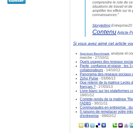
comprendre le role de ce
situations de travail et 
amplifier les effets sur l
connaissances."
Storytelling
Entreprise2
Contenu
Article P
Si vous avez aimé cet article vo
, analyse et c
Spectrum Benchmark
marche - 27/10/11
Quels usages des reseaux sociau
Fierte, confiance et plaisir : les 
collaborateurs
- 14/10/12
Panorama des reseaux sociaux d
Zoho Pulse
- 03/06/13
Que retenir de la matrice Lecko
français ?
- 27/03/13
Livre blanc sur les plateforme
18/01/12
Compte-rendu de la matinee "Res
l'ADBS
- 30/11/11
Communautes en entreprise : du
5 raisons de remplacer votre intr
d'entreprise
- 09/02/12