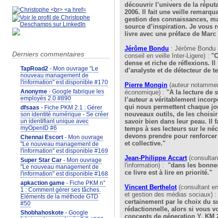
découvrir l’univers de la réput
2006. Il fait une veille remarqu
gestion des connaissances, ma
source d’inspiration. Je vous
livre avec une préface de Marc
Jérôme Bondu
: Jérôme Bondu (
Derniers commentaires
conseil en veille Inter-Ligere) :
"C
dense et riche de réflexions. I
TapRoad2
- Mon ouvrage "Le
d’analyste et de détecteur de t
nouveau management de
l'information" est disponible #170
Pierre Mongin
(auteur notamment
Anonyme
- Google fabrique les
économique) :
"A la lecture de 
employés 2.0 #890
l’auteur a véritablement incorp
qui nous permettent chaque jou
dfsaas
- Fiche PKM 2.1 : Gérer
nouveaux outils, de les choisir 
son identité numérique - Se créer
savoir bien dans leur peau. Il 
un identifiant unique avec
myOpenID #6
temps à ses lecteurs sur le né
devons prendre pour renforcer 
Chennai Escort
- Mon ouvrage
et collective."
"Le nouveau management de
l'information" est disponible #169
Jean-Philippe Accart
(consulta
Super Star Car
- Mon ouvrage
l'information) :
"dans les bonnes
"Le nouveau management de
ce livre est à lire en priorité."
l'information" est disponible #168
apkaction game
- Fiche PKM n°
Vincent Berthelo
t
(consultant e
1 : Comment gérer ses tâches.
et gestion des médias sociaux) 
Eléments de la méthode GTD
certainement par le choix du su
#50
rédactionnelle, alors si vous 
Shobhahoskote
- Google
concepts de géneration Y, KM 2