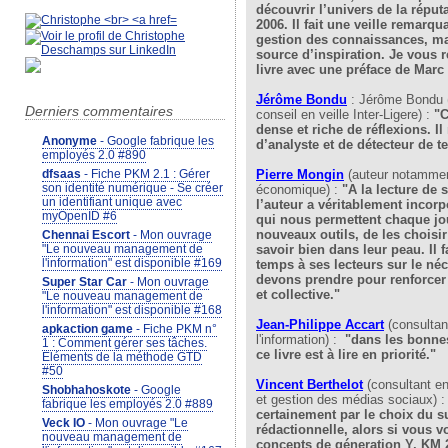
découvrir l’univers de la réput
2006. Il fait une veille remarqu
gestion des connaissances, ma
source d’inspiration. Je vous
livre avec une préface de Marc
Jérôme Bondu
: Jérôme Bondu (
Derniers commentaires
conseil en veille Inter-Ligere) :
"C
dense et riche de réflexions. I
Anonyme
- Google fabrique les
d’analyste et de détecteur de t
employés 2.0 #890
Pierre Mongin
(auteur notamment
dfsaas
- Fiche PKM 2.1 : Gérer
son identité numérique - Se créer
économique) :
"A la lecture de 
un identifiant unique avec
l’auteur a véritablement incorp
myOpenID #6
qui nous permettent chaque jou
nouveaux outils, de les choisir 
Chennai Escort
- Mon ouvrage
savoir bien dans leur peau. Il 
"Le nouveau management de
l'information" est disponible #169
temps à ses lecteurs sur le né
devons prendre pour renforcer 
Super Star Car
- Mon ouvrage
et collective."
"Le nouveau management de
l'information" est disponible #168
Jean-Philippe Accart
(consulta
apkaction game
- Fiche PKM n°
l'information) :
"dans les bonnes
1 : Comment gérer ses tâches.
ce livre est à lire en priorité."
Eléments de la méthode GTD
#50
Vincent Berthelo
t
(consultant e
Shobhahoskote
- Google
et gestion des médias sociaux) 
fabrique les employés 2.0 #889
certainement par le choix du su
Veck IO
- Mon ouvrage "Le
rédactionnelle, alors si vous 
nouveau management de
concepts de géneration Y, KM 2