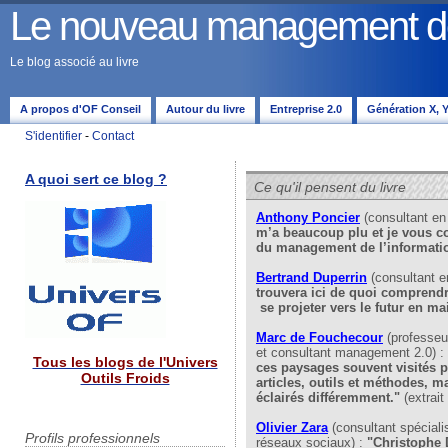
Le nouveau management de 
Le blog associé au livre
A propos d'OF Conseil
Autour du livre
Entreprise 2.0
Génération X, Y,
S'identifier
-
Contact
A quoi sert ce blog ?
Ce qu'il pensent du livre
Anthony Poncier
(consultant e
m’a beaucoup plu et je vous cons
du management de l’informatio
Bertrand Duperrin
(consultant 
trouvera ici de quoi comprendre 
se projeter vers le futur en ma
Marc de Fouchecour
(professeu
et consultant management 2.0) :
Tous les blogs de l'Univers
ces paysages souvent visités p
Outils Froids
articles, outils et méthodes, ma
éclairés différemment."
(extrait
Olivier Zara
(consultant spéciali
Profils professionnels
réseaux sociaux) :
"Christophe D