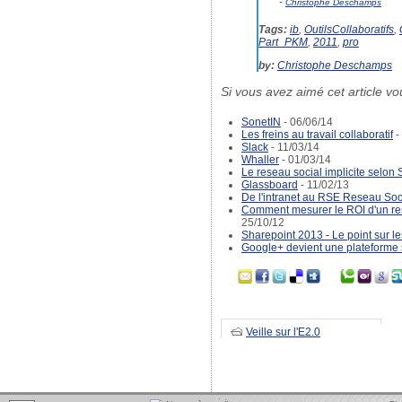
-
Christophe Deschamps
Tags:
ib
,
OutilsCollaboratifs
,
Part_PKM
,
2011
,
pro
by:
Christophe Deschamps
Si vous avez aimé cet article vo
SonetIN
- 06/06/14
Les freins au travail collaboratif
-
Slack
- 11/03/14
Whaller
- 01/03/14
Le reseau social implicite selon
Glassboard
- 11/02/13
De l'intranet au RSE Reseau Soci
Comment mesurer le ROI d'un res
25/10/12
Sharepoint 2013 - Le point sur l
Google+ devient une plateforme 
Veille sur l'E2.0