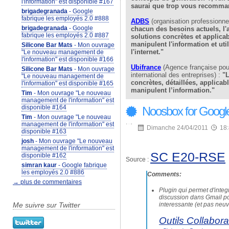
l'information" est disponible #167
saurai que trop vous recomma
brigadegranada
- Google
fabrique les employés 2.0 #888
ADBS
(organisation professionnel
brigadegranada
- Google
chacun des besoins actuels, l'a
fabrique les employés 2.0 #887
solutions concrètes et applica
manipulent l'information et uti
Silicone Bar Mats
- Mon ouvrage
l'internet."
"Le nouveau management de
l'information" est disponible #166
Ubifrance
(Agence française pou
Silicone Bar Mats
- Mon ouvrage
international des entreprises) :
"L
"Le nouveau management de
concrètes, détaillées, applicab
l'information" est disponible #165
manipulent l’information."
Tim
- Mon ouvrage "Le nouveau
management de l'information" est
disponible #164
Noosbox for Googl
Tim
- Mon ouvrage "Le nouveau
management de l'information" est
Dimanche 24/04/2011
18
disponible #163
josh
- Mon ouvrage "Le nouveau
management de l'information" est
SC E20-RSE
disponible #162
Source :
simran kaur
- Google fabrique
les employés 2.0 #886
Comments:
→ plus de commentaires
Plugin qui permet d'integ
discussion dans Gmail po
interessante (et pas neu
Me suivre sur Twitter
Outils Collaborat