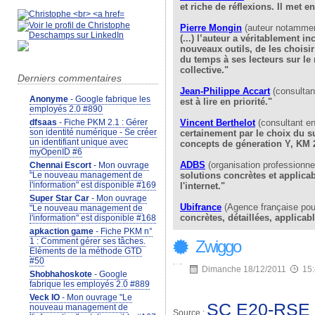
et riche de réflexions. Il met 
Pierre Mongin
(auteur notamment
(...) l’auteur a véritablement 
nouveaux outils, de les choisir
du temps à ses lecteurs sur le
collective."
Derniers commentaires
Jean-Philippe Accart
(consultan
Anonyme
- Google fabrique les
est à lire en priorité."
employés 2.0 #890
Vincent Berthelo
t
(consultant e
dfsaas
- Fiche PKM 2.1 : Gérer
son identité numérique - Se créer
certainement par le choix du su
un identifiant unique avec
concepts de géneration Y, KM 2
myOpenID #6
ADBS
(organisation professionnel
Chennai Escort
- Mon ouvrage
solutions concrètes et applicab
"Le nouveau management de
l'information" est disponible #169
l'internet."
Super Star Car
- Mon ouvrage
Ubifrance
(Agence française pour
"Le nouveau management de
concrètes, détaillées, applicab
l'information" est disponible #168
apkaction game
- Fiche PKM n°
1 : Comment gérer ses tâches.
Zwiggo
Eléments de la méthode GTD
#50
Dimanche 18/12/2011
15
Shobhahoskote
- Google
fabrique les employés 2.0 #889
Veck IO
- Mon ouvrage "Le
SC E20-RSE
nouveau management de
Source :