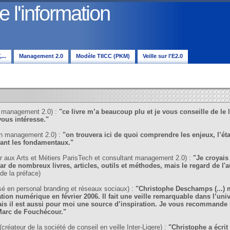
l'information
...
Management 2.0
Modèle TIICC (PKM)
Veille sur l'E2.0
n management 2.0) :
"ce livre m’a beaucoup plu et je vous conseille de le li
ous intéresse."
en management 2.0) :
"on trouvera ici de quoi comprendre les enjeux, l’état
isant les fondamentaux."
r aux Arts et Métiers ParisTech et consultant management 2.0) :
"Je croyais
r de nombreux livres, articles, outils et méthodes, mais le regard de l'a
 de la préface)
sé en personal branding et réseaux sociaux) :
"Christophe Deschamps (...) m
ation numérique en février 2006. Il fait une veille remarquable dans l’univ
s il est aussi pour moi une source d’inspiration. Je vous recommande l
 Marc de Fouchécour."
réateur de la société de conseil en veille Inter-Ligere) :
"Christophe a écrit