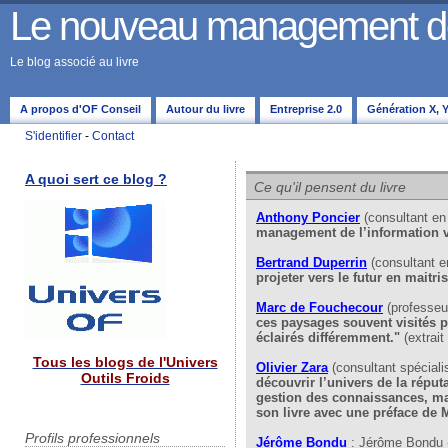
Le nouveau management de 
Le blog associé au livre
A propos d'OF Conseil
Autour du livre
Entreprise 2.0
Génération X, Y,
S'identifier
-
Contact
A quoi sert ce blog ?
Ce qu'il pensent du livre
Anthony Poncier
(consultant e
management de l’information v
Bertrand Duperrin
(consultant 
projeter vers le futur en maitr
Marc de Fouchecour
(professeu
ces paysages souvent visités pa
éclairés différemment."
(extrait
Tous les blogs de l'Univers
Olivier Zara
(consultant spéciali
Outils Froids
découvrir l’univers de la réput
gestion des connaissances, mai
son livre avec une préface de
Profils professionnels
Jérôme Bondu
: Jérôme Bondu (c