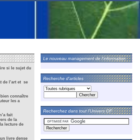
Le nouveau management de l'information
re si le sujet du
Recherche d'articles
 de l’art et se
 bien connaître
uteur les a
Recherchez dans tout l'Univers OF
’a fait
ers de la
a lecture de
 un livre dense