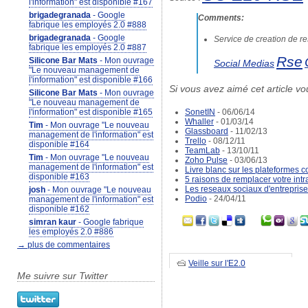
l'information" est disponible #167
brigadegranada
- Google
Comments:
fabrique les employés 2.0 #888
brigadegranada
- Google
Service de creation de r
fabrique les employés 2.0 #887
Rse
Silicone Bar Mats
- Mon ouvrage
Social Medias
"Le nouveau management de
l'information" est disponible #166
Si vous avez aimé cet article vo
Silicone Bar Mats
- Mon ouvrage
"Le nouveau management de
l'information" est disponible #165
SonetIN
- 06/06/14
Whaller
- 01/03/14
Tim
- Mon ouvrage "Le nouveau
Glassboard
- 11/02/13
management de l'information" est
Trello
- 08/12/11
disponible #164
TeamLab
- 13/10/11
Tim
- Mon ouvrage "Le nouveau
Zoho Pulse
- 03/06/13
management de l'information" est
Livre blanc sur les plateforme
disponible #163
5 raisons de remplacer votre intr
Les reseaux sociaux d'entreprise
josh
- Mon ouvrage "Le nouveau
Podio
- 24/04/11
management de l'information" est
disponible #162
simran kaur
- Google fabrique
les employés 2.0 #886
→ plus de commentaires
Veille sur l'E2.0
Me suivre sur Twitter