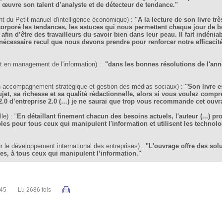
en œuvre son talent d’analyste et de détecteur de tendance."
 du Petit manuel d'intelligence économique) :
"A la lecture de son livre t
incorporé les tendances, les astuces qui nous permettent chaque jour de b
 afin d’être des travailleurs du savoir bien dans leur peau. Il fait indén
 nécessaire recul que nous devons prendre pour renforcer notre efficacit
t en management de l'information) :
"dans les bonnes résolutions de l'anné
n accompagnement stratégique et gestion des médias sociaux) :
"Son livre 
jet, sa richesse et sa qualité rédactionnelle, alors si vous voulez compr
.0 d’entreprise 2.0 (…) je ne saurai que trop vous recommande cet ouvr
le) : "
En détaillant finement chacun des besoins actuels, l'auteur (...) p
les pour tous ceux qui manipulent l'information et utilisent les technol
 le développement international des entreprises) :
"L'ouvrage offre des sol
les, à tous ceux qui manipulent l’information."
:45
Lu 2686 fois