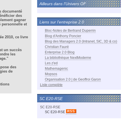
Ailleurs dans l'Univers OF
rès documenté
énéficier des
iablement gagner
Liens sur l'entreprise 2.0
é personnelle et
Bloc-Notes de Bertrand Duperrin
Blog d'Anthony Poncier
e 2010, ce livre
Blog des Managers 2.0 (Intranet, SIC, 3D & co)
Christian Fauré
est un succès
Enterprise 2.0 Blog
endre les
La bibliothèque NextModerne
age."
Les z'ed
ropose des
Mathemagenic
ogies de
Mopsos
Organisation 2.0 | de Geoffroi Garon
utions
Liste complète
SC E20-RSE
SC E20-RSE
SC E20-RSE