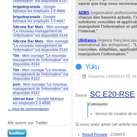
l'information" est disponible #167
saurai que trop vous recomma
brigadegranada
- Google
fabrique les employés 2.0 #888
ADBS
(organisation professionnel
brigadegranada
- Google
chacun des besoins actuels, l'a
fabrique les employés 2.0 #887
solutions concrètes et applica
manipulent l'information et uti
Silicone Bar Mats
- Mon ouvrage
l'internet."
"Le nouveau management de
l'information" est disponible #166
Ubifrance
(Agence française pou
Silicone Bar Mats
- Mon ouvrage
international des entreprises) :
"L
"Le nouveau management de
concrètes, détaillées, applicab
l'information" est disponible #165
manipulent l’information."
Tim
- Mon ouvrage "Le nouveau
management de l'information" est
disponible #164
Yuku
Tim
- Mon ouvrage "Le nouveau
management de l'information" est
Dimanche 15/04/2012
18
disponible #163
josh
- Mon ouvrage "Le nouveau
management de l'information" est
SC E20-RSE
disponible #162
Source :
simran kaur
- Google fabrique
les employés 2.0 #886
Comments:
→ plus de commentaires
Service de creation de re
Me suivre sur Twitter
Si vous avez aimé cet article vo
Result Preview
- 22/06/15