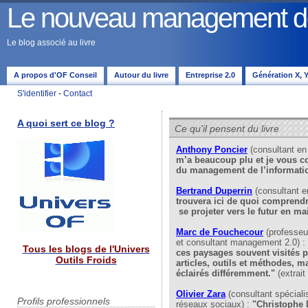
Le nouveau management de 
Le blog associé au livre
A propos d'OF Conseil
Autour du livre
Entreprise 2.0
Génération X, Y,
S'identifier
-
Contact
A quoi sert ce blog ?
Ce qu'il pensent du livre
Anthony Poncier
(consultant e
m’a beaucoup plu et je vous cons
du management de l’informatio
Bertrand Duperrin
(consultant 
trouvera ici de quoi comprendre 
se projeter vers le futur en ma
Marc de Fouchecour
(professeu
et consultant management 2.0) :
Tous les blogs de l'Univers
ces paysages souvent visités p
Outils Froids
articles, outils et méthodes, ma
éclairés différemment."
(extrait
Olivier Zara
(consultant spéciali
Profils professionnels
réseaux sociaux) :
"Christophe D