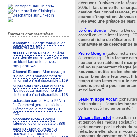
découvrir l’univers de la réput
2006. Il fait une veille remarqu
gestion des connaissances, ma
source d’inspiration. Je vous
livre avec une préface de Marc
Jérôme Bondu
: Jérôme Bondu (
Derniers commentaires
conseil en veille Inter-Ligere) :
"C
dense et riche de réflexions. I
Anonyme
- Google fabrique les
d’analyste et de détecteur de t
employés 2.0 #890
Pierre Mongin
(auteur notamment
dfsaas
- Fiche PKM 2.1 : Gérer
son identité numérique - Se créer
économique) :
"A la lecture de 
un identifiant unique avec
l’auteur a véritablement incorp
myOpenID #6
qui nous permettent chaque jou
nouveaux outils, de les choisir 
Chennai Escort
- Mon ouvrage
savoir bien dans leur peau. Il 
"Le nouveau management de
l'information" est disponible #169
temps à ses lecteurs sur le né
devons prendre pour renforcer 
Super Star Car
- Mon ouvrage
et collective."
"Le nouveau management de
l'information" est disponible #168
Jean-Philippe Accart
(consulta
apkaction game
- Fiche PKM n°
l'information) :
"dans les bonnes
1 : Comment gérer ses tâches.
ce livre est à lire en priorité."
Eléments de la méthode GTD
#50
Vincent Berthelo
t
(consultant e
Shobhahoskote
- Google
et gestion des médias sociaux) 
fabrique les employés 2.0 #889
certainement par le choix du su
Veck IO
- Mon ouvrage "Le
rédactionnelle, alors si vous 
nouveau management de
concepts de géneration Y, KM 2