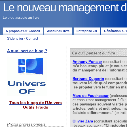
Le nouveau management de 
Le blog associé au livre
A propos d'OF Conseil
Autour du livre
Entreprise 2.0
Génération X, Y,
S'identifier
-
Contact
A quoi sert ce blog ?
Ce qu'il pensent du livre
Anthony Poncier
(consultant e
m’a beaucoup plu et je vous cons
du management de l’informatio
Bertrand Duperrin
(consultant 
trouvera ici de quoi comprendre 
se projeter vers le futur en ma
Marc de Fouchecour
(professeu
et consultant management 2.0) :
Tous les blogs de l'Univers
ces paysages souvent visités p
Outils Froids
articles, outils et méthodes, ma
éclairés différemment."
(extrait
Olivier Zara
(consultant spéciali
Profils professionnels
réseaux sociaux) :
"Christophe D