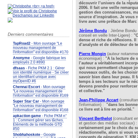
découvrir l’univers de la réput
2006. Il fait une veille remarqu
gestion des connaissances, ma
source d’inspiration. Je vous
livre avec une préface de Marc
Jérôme Bondu
: Jérôme Bondu (
Derniers commentaires
conseil en veille Inter-Ligere) :
"C
dense et riche de réflexions. I
TapRoad2
- Mon ouvrage "Le
d’analyste et de détecteur de t
nouveau management de
l'information" est disponible #170
Pierre Mongin
(auteur notamment
Anonyme
- Google fabrique les
économique) :
"A la lecture de 
employés 2.0 #890
l’auteur a véritablement incorp
qui nous permettent chaque jou
dfsaas
- Fiche PKM 2.1 : Gérer
nouveaux outils, de les choisir 
son identité numérique - Se créer
savoir bien dans leur peau. Il 
un identifiant unique avec
myOpenID #6
temps à ses lecteurs sur le né
devons prendre pour renforcer 
Chennai Escort
- Mon ouvrage
et collective."
"Le nouveau management de
l'information" est disponible #169
Jean-Philippe Accart
(consulta
Super Star Car
- Mon ouvrage
l'information) :
"dans les bonnes
"Le nouveau management de
ce livre est à lire en priorité."
l'information" est disponible #168
apkaction game
- Fiche PKM n°
Vincent Berthelo
t
(consultant e
1 : Comment gérer ses tâches.
et gestion des médias sociaux) 
Eléments de la méthode GTD
certainement par le choix du su
#50
rédactionnelle, alors si vous 
Shobhahoskote
- Google
concepts de géneration Y, KM 2