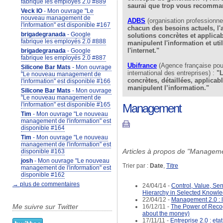
fabrique les employés 2.0 #889
saurai que trop vous recomma
Veck IO
- Mon ouvrage "Le
nouveau management de
ADBS
(organisation professionnel
l'information" est disponible #167
chacun des besoins actuels, l'a
brigadegranada
- Google
solutions concrètes et applica
fabrique les employés 2.0 #888
manipulent l'information et uti
l'internet."
brigadegranada
- Google
fabrique les employés 2.0 #887
Ubifrance
(Agence française pou
Silicone Bar Mats
- Mon ouvrage
international des entreprises) :
"L
"Le nouveau management de
concrètes, détaillées, applicab
l'information" est disponible #166
manipulent l’information."
Silicone Bar Mats
- Mon ouvrage
"Le nouveau management de
l'information" est disponible #165
Management
Tim
- Mon ouvrage "Le nouveau
management de l'information" est
disponible #164
Tim
- Mon ouvrage "Le nouveau
management de l'information" est
Articles à propos de "Manageme
disponible #163
josh
- Mon ouvrage "Le nouveau
Trier par :
Date
,
Titre
management de l'information" est
disponible #162
→ plus de commentaires
24/04/14 -
Control, Value, Se
Hierarchy in Selected Know
22/04/12 -
Management 2.0 : l
Me suivre sur Twitter
16/12/11 -
The Power of Recogni
about the money)
17/11/11 -
Entreprise 2.0 : eta