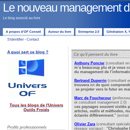
Le nouveau management de 
Le blog associé au livre
A propos d'OF Conseil
Autour du livre
Entreprise 2.0
Génération X, Y,
S'identifier
-
Contact
A quoi sert ce blog ?
Ce qu'il pensent du livre
Anthony Poncier
(consultant e
m’a beaucoup plu et je vous cons
du management de l’informatio
Bertrand Duperrin
(consultant 
trouvera ici de quoi comprendre 
se projeter vers le futur en ma
Marc de Fouchecour
(professeu
et consultant management 2.0) :
Tous les blogs de l'Univers
ces paysages souvent visités p
Outils Froids
articles, outils et méthodes, ma
éclairés différemment."
(extrait
Olivier Zara
(consultant spéciali
Profils professionnels
réseaux sociaux) :
"Christophe D