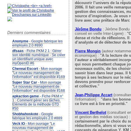
découvrir l’univers de la réput
2006. Il fait une veille remarqu
gestion des connaissances, ma
source d’inspiration. Je vous
livre avec une préface de Marc
Jérôme Bondu
: Jérôme Bondu (
Derniers commentaires
conseil en veille Inter-Ligere) :
"C
dense et riche de réflexions. I
Anonyme
- Google fabrique les
d’analyste et de détecteur de t
employés 2.0 #890
Pierre Mongin
(auteur notamment
dfsaas
- Fiche PKM 2.1 : Gérer
son identité numérique - Se créer
économique) :
"A la lecture de 
un identifiant unique avec
l’auteur a véritablement incorp
myOpenID #6
qui nous permettent chaque jou
nouveaux outils, de les choisir 
Chennai Escort
- Mon ouvrage
savoir bien dans leur peau. Il 
"Le nouveau management de
l'information" est disponible #169
temps à ses lecteurs sur le né
devons prendre pour renforcer 
Super Star Car
- Mon ouvrage
et collective."
"Le nouveau management de
l'information" est disponible #168
Jean-Philippe Accart
(consulta
apkaction game
- Fiche PKM n°
l'information) :
"dans les bonnes
1 : Comment gérer ses tâches.
ce livre est à lire en priorité."
Eléments de la méthode GTD
#50
Vincent Berthelo
t
(consultant e
Shobhahoskote
- Google
et gestion des médias sociaux) 
fabrique les employés 2.0 #889
certainement par le choix du su
Veck IO
- Mon ouvrage "Le
rédactionnelle, alors si vous 
nouveau management de
concepts de géneration Y, KM 2