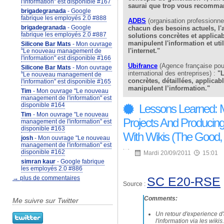
l'information" est disponible #167
saurai que trop vous recomma
brigadegranada
- Google
fabrique les employés 2.0 #888
ADBS
(organisation professionnel
brigadegranada
- Google
chacun des besoins actuels, l'a
fabrique les employés 2.0 #887
solutions concrètes et applica
manipulent l'information et uti
Silicone Bar Mats
- Mon ouvrage
l'internet."
"Le nouveau management de
l'information" est disponible #166
Ubifrance
(Agence française pou
Silicone Bar Mats
- Mon ouvrage
international des entreprises) :
"L
"Le nouveau management de
concrètes, détaillées, applicab
l'information" est disponible #165
manipulent l’information."
Tim
- Mon ouvrage "Le nouveau
management de l'information" est
disponible #164
Lessons Learned: M
Tim
- Mon ouvrage "Le nouveau
Projects And Producing 
management de l'information" est
disponible #163
With Wikis (The Good, 
josh
- Mon ouvrage "Le nouveau
management de l'information" est
disponible #162
Mardi 20/09/2011
15:01
simran kaur
- Google fabrique
les employés 2.0 #886
SC E20-RSE
→ plus de commentaires
Source :
Comments:
Me suivre sur Twitter
Un retour d'experience d
l'information via les wik